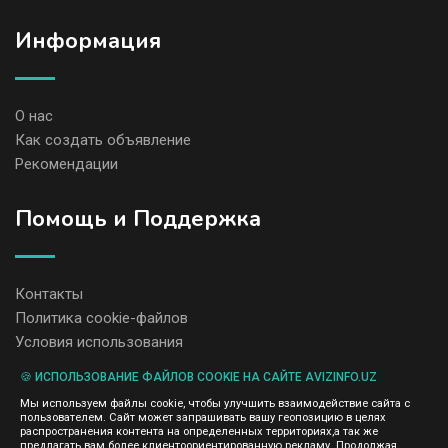
Информация
О нас
Как создать объявление
Рекомендации
Помощь и Поддержка
Контакты
Политика cookie-файлов
Условия использования
🍪 ИСПОЛЬЗОВАНИЕ ФАЙЛОВ COOKIE НА САЙТЕ AVIZINFO.UZ
Администрация сайта AvizInfo.uz не несет ответственность за
Мы используем файлы cookie, чтобы улучшить взаимодействие сайта с
содержание размещенных объявлений.
пользователем. Сайт может запрашивать вашу геопозицию в целях
Мы ценим конфиденциальность наших пользователей. Мы не
распространения контента на определенных территориях,а так же
передаем и не продаем личную информацию зарегистрированных
предлагать вам более клиентоориентированную рекламу. Продолжая