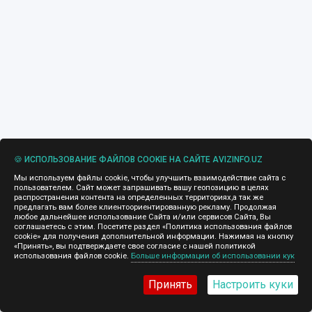
🍪 ИСПОЛЬЗОВАНИЕ ФАЙЛОВ COOKIE НА САЙТЕ AVIZINFO.UZ
Мы используем файлы cookie, чтобы улучшить взаимодействие сайта с
пользователем. Сайт может запрашивать вашу геопозицию в целях
распространения контента на определенных территориях,а так же
предлагать вам более клиентоориентированную рекламу. Продолжая
любое дальнейшее использование Сайта и/или сервисов Сайта, Вы
соглашаетесь с этим. Посетите раздел «Политика использования файлов
cookie» для получения дополнительной информации. Нажимая на кнопку
«Принять», вы подтверждаете свое согласие с нашей политикой
использования файлов cookie.
Больше информации об использовании кук
Принять
Настроить куки