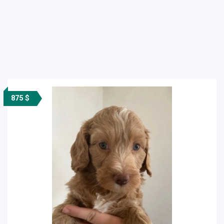
875 $