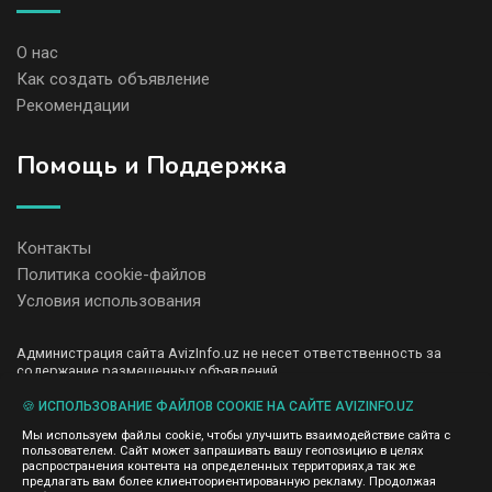
О нас
Как создать объявление
Рекомендации
Помощь и Поддержка
Контакты
Политика cookie-файлов
Условия использования
Администрация сайта AvizInfo.uz не несет ответственность за
содержание размещенных объявлений.
Мы ценим конфиденциальность наших пользователей. Мы не
передаем и не продаем личную информацию зарегистрированных
🍪 ИСПОЛЬЗОВАНИЕ ФАЙЛОВ COOKIE НА САЙТЕ AVIZINFO.UZ
пользователей AvizInfo.uz третьим лицам. Мы не отвечаем за
Мы используем файлы cookie, чтобы улучшить взаимодействие сайта с
правила конфиденциальности сайтов на которые ссылается
пользователем. Сайт может запрашивать вашу геопозицию в целях
AvizInfo.uz. На некоторых страницах нашего сайта представлена
распространения контента на определенных территориях,а так же
реклама Google Adsense Advertising Network. Чтобы узнать
предлагать вам более клиентоориентированную рекламу. Продолжая