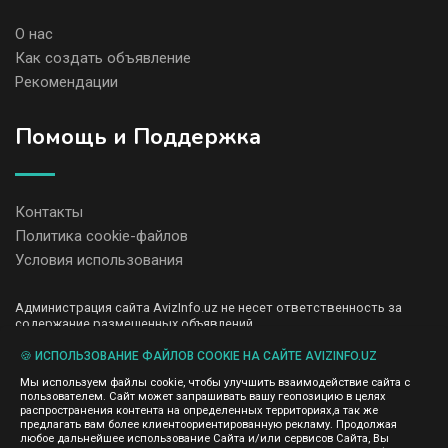
О нас
Как создать объявление
Рекомендации
Помощь и Поддержка
Контакты
Политика cookie-файлов
Условия использования
Администрация сайта AvizInfo.uz не несет ответственность за
содержание размещенных объявлений.
Мы ценим конфиденциальность наших пользователей. Мы не
передаем и не продаем личную информацию зарегистрированных
🍪 ИСПОЛЬЗОВАНИЕ ФАЙЛОВ COOKIE НА САЙТЕ AVIZINFO.UZ
пользователей AvizInfo.uz третьим лицам. Мы не отвечаем за
Мы используем файлы cookie, чтобы улучшить взаимодействие сайта с
правила конфиденциальности сайтов на которые ссылается
пользователем. Сайт может запрашивать вашу геопозицию в целях
AvizInfo.uz. На некоторых страницах нашего сайта представлена
распространения контента на определенных территориях,а так же
реклама Google Adsense Advertising Network. Чтобы узнать
предлагать вам более клиентоориентированную рекламу. Продолжая
нажмите тут
подробней о правилах конфиденциальности Google
.
любое дальнейшее использование Сайта и/или сервисов Сайта, Вы