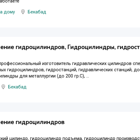
работаете
на дому
Бекабад
ение гидроцилиндров, Гидроцилиндры, гидрос
 профессиональный изготовитель гидравлических цилиндров сп
ых гидроцилиндров, гидростанций, гидравлических станций, до
линдры для металлургии (до 200 гр.С), ...
Бекабад
ление гидроцилиндров
кий цилиндр, гидроцилиндр подъема, гидроцилиндр производст