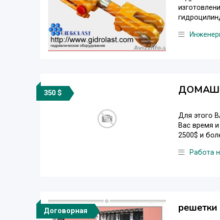
изготовлен
гидроцилинд
Инженер
ДОМАШН
350 $
Для этого В
Вас время и
2500$ и боле
Работа 
решетки 
Договорная