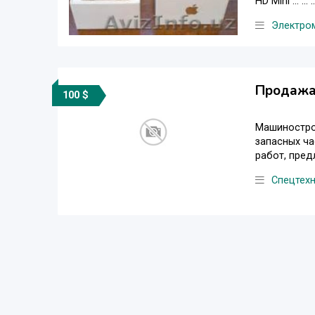
HD Mini ... ... ...
Электро
Продажа 
100 $
Машиностро
запасных ча
работ, пред
Спецтех