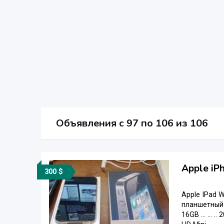
Объявления c 97 по 106 из 106
Apple iP
300 $
Apple IPad W
планшетный ..
16GB ... ... .