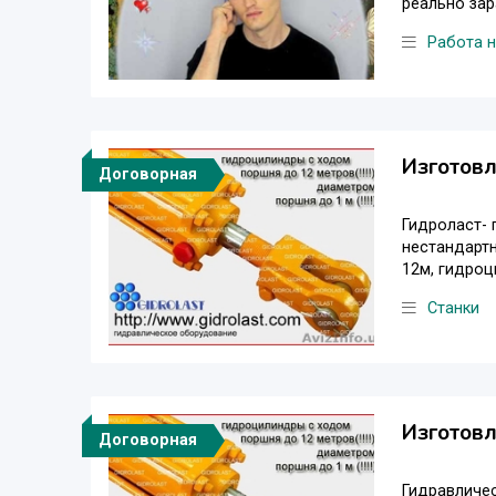
реально за
Работа 
Изготовл
Договорная
Гидроласт-
нестандартн
12м, гидроци
Станки
Изготов
Договорная
Гидравличес