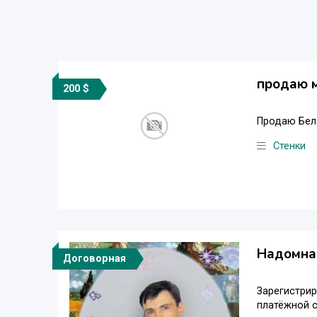
продаю м
200 $
Продаю Бело
Стенки
Надомная
Договорная
Зарегистрир
платёжной с