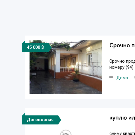
Срочно п
45 000 $
Срочно прод
номеру (94) 
Дома
куплю ил
Договорная
сниму кварт