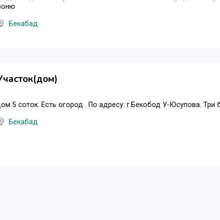
звоню
Бекабад
Участок(дом)
ом 5 соток. Есть огород . По адресу: г.Бекобод У-Юсупова. Три
Бекабад