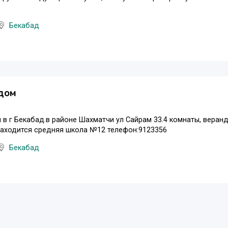
Бекабад
дом
в г Бекабад.в районе Шахматчи ул Сайрам 33.4 комнаты, веран
находится средняя школа №12 телефон:9123356
Бекабад