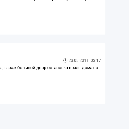
23.05.2011, 03:17
да, гараж.большой двор.остановка возле дома.по