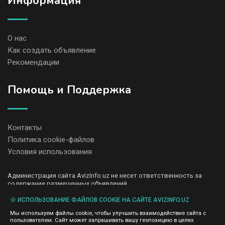
Информация
О нас
Как создать объявление
Рекомендации
Помощь и Поддержка
Контакты
Политика cookie-файлов
Условия использования
Администрация сайта AvizInfo.uz не несет ответственность за
содержание размещенных объявлений.
Мы ценим конфиденциальность наших пользователей. Мы не
передаем и не продаем личную информацию зарегистрированных
🍪 ИСПОЛЬЗОВАНИЕ ФАЙЛОВ COOKIE НА САЙТЕ AVIZINFO.UZ
пользователей AvizInfo.uz третьим лицам. Мы не отвечаем за
Мы используем файлы cookie, чтобы улучшить взаимодействие сайта с
правила конфиденциальности сайтов на которые ссылается
пользователем. Сайт может запрашивать вашу геопозицию в целях
AvizInfo.uz. На некоторых страницах нашего сайта представлена