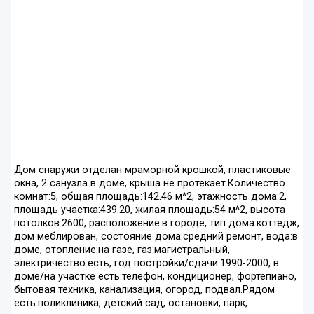
Дом снаружи отделан мраморной крошкой, пластиковые
окна, 2 санузла в доме, крыша не протекает.Количество
комнат:5, общая площадь:142.46 м^2, этажность дома:2,
площадь участка:439.20, жилая площадь:54 м^2, высота
потолков:2600, расположение:в городе, тип дома:коттедж,
дом меблирован, состояние дома:средний ремонт, вода:в
доме, отопление:на газе, газ:магистральный,
электричество:есть, год постройки/сдачи:1990-2000, в
доме/на участке есть:телефон, кондиционер, фортепиано,
бытовая техника, канализация, огород, подвал.Рядом
есть:поликлиника, детский сад, остановки, парк,