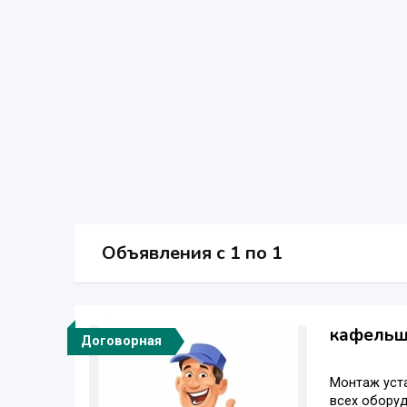
Объявления c 1 по 1
кафельши
Договорная
Монтаж уста
всех обору