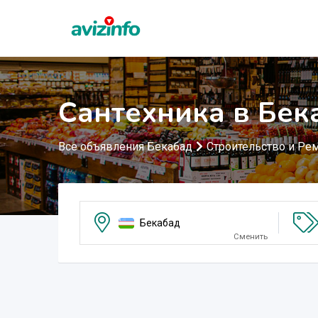
Сантехника в Бек
Все объявления Бекабад
Строительство и Ре
Бекабад
Сменить