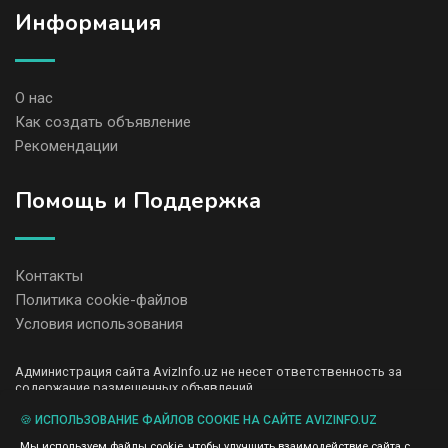
Информация
О нас
Как создать объявление
Рекомендации
Помощь и Поддержка
Контакты
Политика cookie-файлов
Условия использования
Администрация сайта AvizInfo.uz не несет ответственность за
содержание размещенных объявлений.
Мы ценим конфиденциальность наших пользователей. Мы не
передаем и не продаем личную информацию зарегистрированных
🍪 ИСПОЛЬЗОВАНИЕ ФАЙЛОВ COOKIE НА САЙТЕ AVIZINFO.UZ
пользователей AvizInfo.uz третьим лицам. Мы не отвечаем за
Мы используем файлы cookie, чтобы улучшить взаимодействие сайта с