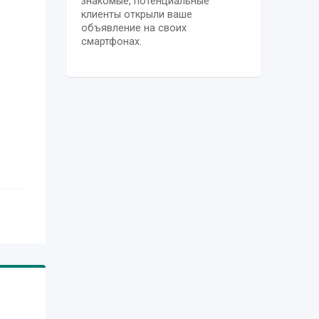
знакомые, потенциальные
клиенты открыли ваше
объявление на своих
смартфонах.
я
ля