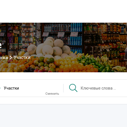
е
Участки
дажа
Участки
Сменить