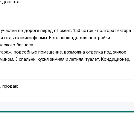
+ доплата
астки по дороге перед г.Пскент, 150 соток - полтора гектара.
ля отдыха и/или фермы. Есть площадь для постройки
еского бизнеса.
 –гараж, подсобные помещение, возможна отделка под жилое
мином, 3 спальни, кухня зимняя и летняя, туалет. Кондиционер,
ие, водоснабжение (имеются 2 скважины, колодец, водонапорна
и т.д., плодоносящий.
, продаю
еседка.
ов скота, промышленный холодильник, коптильня, 2 вагончика д