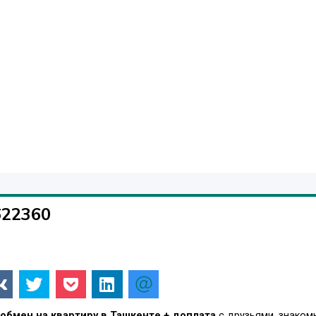
622360
обмен на квартиру в Ташкенте + доплата
с друзьями, знаком