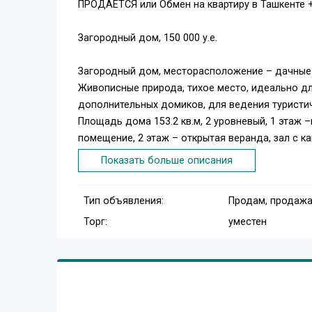
ПРОДАЕТСЯ или Обмен на квартиру в Ташкенте 
Загородный дом, 150 000 у.е.
Загородный дом, месторасположение – дачные уч
Живописные природа, тихое место, идеально д
дополнительных домиков, для ведения туристич
Площадь дома 153.2 кв.м, 2 уровневый, 1 этаж
помещение, 2 этаж – открытая веранда, зал с ка
параболическая антенна. Собственное отоплен
Показать больше описания
башня). Дом панельно – кирпичный.
Сад: фруктовые деревья, виноградник, миндаль 
Тип объявления:
Продам, продажа
Сауна, бассейн, летний душ, 2 топчана, летняя б
Торг:
уместен
Хозяйственные постройки под ферму на 200 гол
проживания рабочих.