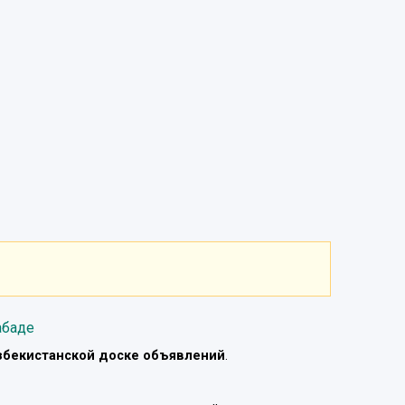
абаде
збекистанской доске объявлений
.