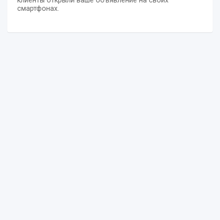
клиенты открыли ваше объявление на своих
смартфонах.