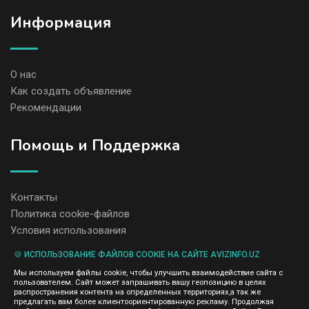
Информация
О нас
Как создать объявление
Рекомендации
Помощь и Поддержка
Контакты
Политика cookie-файлов
Условия использования
🍪 ИСПОЛЬЗОВАНИЕ ФАЙЛОВ COOKIE НА САЙТЕ AVIZINFO.UZ
Администрация сайта AvizInfo.uz не несет ответственность за
Мы используем файлы cookie, чтобы улучшить взаимодействие сайта с
содержание размещенных объявлений.
пользователем. Сайт может запрашивать вашу геопозицию в целях
Мы ценим конфиденциальность наших пользователей. Мы не
распространения контента на определенных территориях,а так же
передаем и не продаем личную информацию зарегистрированных
предлагать вам более клиентоориентированную рекламу. Продолжая
пользователей AvizInfo.uz третьим лицам. Мы не отвечаем за