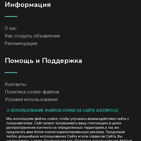
Информация
О нас
Как создать объявление
Рекомендации
Помощь и Поддержка
Контакты
Политика cookie-файлов
Условия использования
🍪 ИСПОЛЬЗОВАНИЕ ФАЙЛОВ COOKIE НА САЙТЕ AVIZINFO.UZ
Администрация сайта AvizInfo.uz не несет ответственность за
Мы используем файлы cookie, чтобы улучшить взаимодействие сайта с
содержание размещенных объявлений.
пользователем. Сайт может запрашивать вашу геопозицию в целях
Мы ценим конфиденциальность наших пользователей. Мы не
распространения контента на определенных территориях,а так же
передаем и не продаем личную информацию зарегистрированных
предлагать вам более клиентоориентированную рекламу. Продолжая
пользователей AvizInfo.uz третьим лицам. Мы не отвечаем за
любое дальнейшее использование Сайта и/или сервисов Сайта, Вы
правила конфиденциальности сайтов на которые ссылается
соглашаетесь с этим. Посетите раздел «Политика использования файлов