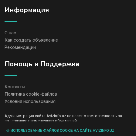
Информация
О нас
Как создать объявление
Рекомендации
Помощь и Поддержка
Контакты
Политика cookie-файлов
Условия использования
Администрация сайта AvizInfo.uz не несет ответственность за
содержание размещенных объявлений.
Мы ценим конфиденциальность наших пользователей. Мы не
передаем и не продаем личную информацию зарегистрированных
🍪 ИСПОЛЬЗОВАНИЕ ФАЙЛОВ COOKIE НА САЙТЕ AVIZINFO.UZ
пользователей AvizInfo.uz третьим лицам. Мы не отвечаем за